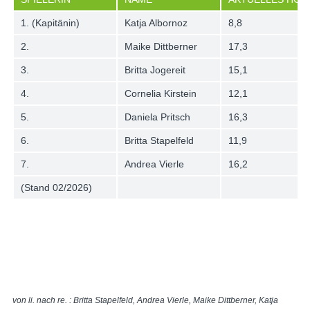
1. (Kapitänin)
Katja Albornoz
8,8
2.
Maike Dittberner
17,3
3.
Britta Jogereit
15,1
4.
Cornelia Kirstein
12,1
5.
Daniela Pritsch
16,3
6.
Britta Stapelfeld
11,9
7.
Andrea Vierle
16,2
(Stand 02/2026)
von li. nach re. : Britta Stapelfeld, Andrea Vierle, Maike Dittberner, Katja