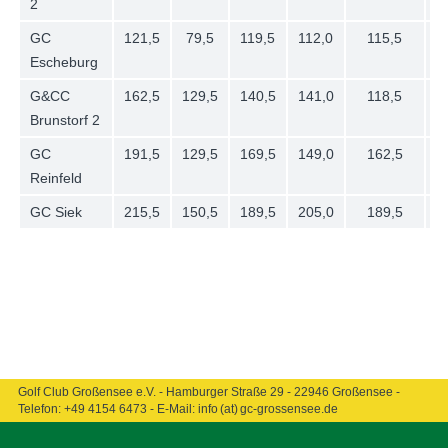
2
GC
121,5
79,5
119,5
112,0
115,5
Escheburg
G&CC
162,5
129,5
140,5
141,0
118,5
Brunstorf 2
GC
191,5
129,5
169,5
149,0
162,5
Reinfeld
GC Siek
215,5
150,5
189,5
205,0
189,5
Golf Club Großensee e.V. - Hamburger Straße 29 - 22946 Großensee -
Telefon:
+49 4154 6473
- E-Mail:
info (at) gc-grossensee.de