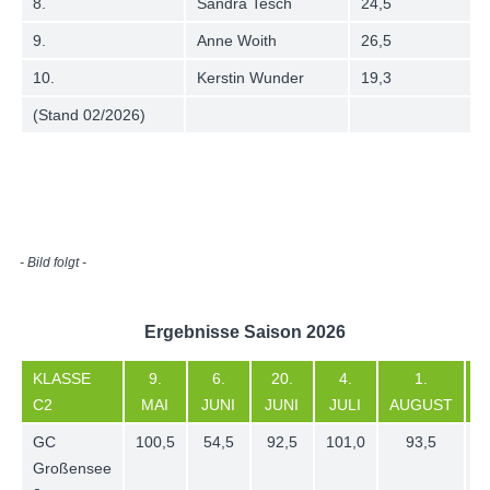
8.
Sandra Tesch
24,5
9.
Anne Woith
26,5
10.
Kerstin Wunder
19,3
(Stand 02/2026)
- Bild folgt -
Ergebnisse Saison 2026
KLASSE
9.
6.
20.
4.
1.
S
C2
MAI
JUNI
JUNI
JULI
AUGUST
GC
100,5
54,5
92,5
101,0
93,5
Großensee