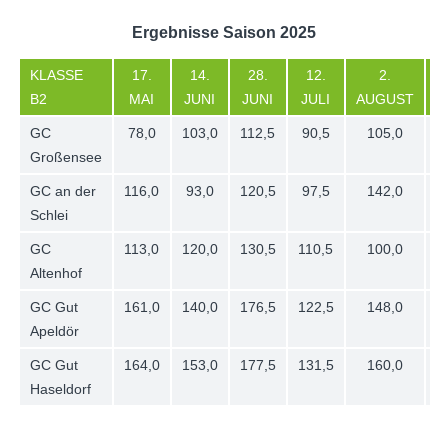
Ergebnisse Saison 2025
KLASSE
17.
14.
28.
12.
2.
B2
MAI
JUNI
JUNI
JULI
AUGUST
D
GC
78,0
103,0
112,5
90,5
105,0
Großensee
GC an der
116,0
93,0
120,5
97,5
142,0
Schlei
GC
113,0
120,0
130,5
110,5
100,0
Altenhof
GC Gut
161,0
140,0
176,5
122,5
148,0
Apeldör
GC Gut
164,0
153,0
177,5
131,5
160,0
Haseldorf