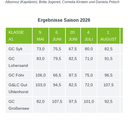
Albornoz (Kapitänin), Britta Jogereit, Cornelia Kirstein und Daniela Pritsch
Ergebnisse Saison 2026
KLASSE
9.
6.
20.
4.
1.
A1
MAI
JUNI
JUNI
JULI
AUGUST
D
GC Sylt
73,0
75,5
67,5
80,0
82,5
GC
83,0
79,5
82,5
71,0
91,5
Lohersand
GC Föhr
106,0
66,5
87,5
75,0
96,5
G&LC Gut
103,0
94,5
82,5
72,0
107,5
Uhlenhorst
GC
82,0
107,5
97,5
101,0
92,5
Großensee