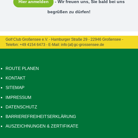
Hier anmelden
- Wir freuen uns, Sie bald bei uns
begrüßen zu dürfen!
Golf Club Großensee e.V. - Hamburger Straße 29 - 22946 Großensee -
Telefon:
+49 4154 6473
- E-Mail:
info (at) gc-grossensee.de
ROUTE PLANEN
KONTAKT
SITEMAP
IMPRESSUM
DATENSCHUTZ
BARRIEREFREIHEITSERKLÄRUNG
AUSZEICHNUNGEN & ZERTIFIKATE